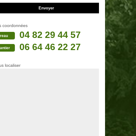
s coordonnées
04 82 29 44 57
reau
06 64 46 22 27
antier
s localiser