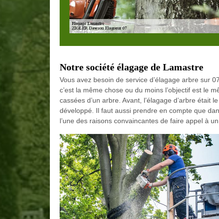
Notre société élagage de Lamastre
Vous avez besoin de service d’élagage arbre sur 0
c’est la même chose ou du moins l’objectif est le mê
cassées d’un arbre. Avant, l’élagage d’arbre était l
développé. Il faut aussi prendre en compte que dans
l’une des raisons convaincantes de faire appel à un