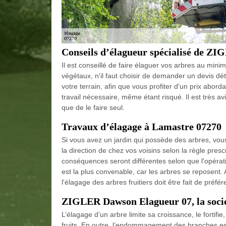
Conseils d’élagueur spécialisé de Z
Il est conseillé de faire élaguer vos arbres au minim
végétaux, n'il faut choisir de demander un devis dé
votre terrain, afin que vous profiter d'un prix abor
travail nécessaire, même étant risqué. Il est très a
que de le faire seul.
Travaux d’élagage à Lamastre 07270
Si vous avez un jardin qui possède des arbres, vous
la direction de chez vos voisins selon la règle presc
conséquences seront différentes selon que l'opératio
est la plus convenable, car les arbres se reposent. A
l'élagage des arbres fruitiers doit être fait de pré
ZIGLER Dawson Elagueur 07, la socié
L’élagage d’un arbre limite sa croissance, le fortifie
fruits. En outre, l’endommagement des branches est