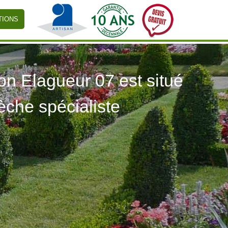
TIONS
 Elagueur 07 est situé
èche spécialiste