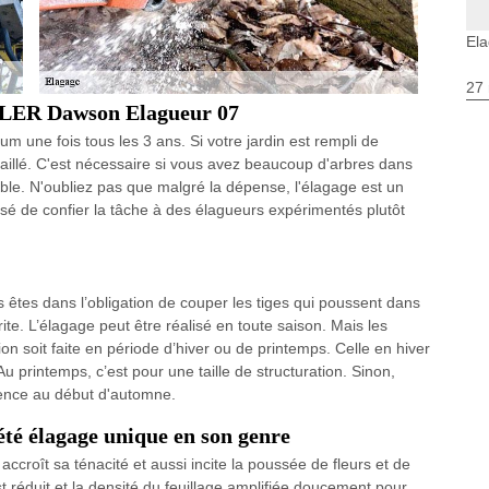
El
27 
IGLER Dawson Elagueur 07
um une fois tous les 3 ans. Si votre jardin est rempli de
taillé. C'est nécessaire si vous avez beaucoup d'arbres dans
dable. N'oubliez pas que malgré la dépense, l'élagage est un
visé de confier la tâche à des élagueurs expérimentés plutôt
 êtes dans l’obligation de couper les tiges qui poussent dans
rite. L’élagage peut être réalisé en toute saison. Mais les
n soit faite en période d’hiver ou de printemps. Celle en hiver
u printemps, c’est pour une taille de structuration. Sinon,
férence au début d'automne.
té élagage unique en son genre
, accroît sa ténacité et aussi incite la poussée de fleurs et de
 réduit et la densité du feuillage amplifiée doucement pour