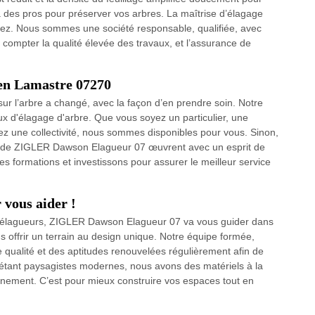
 à des pros pour préserver vos arbres. La maîtrise d’élagage
erez. Nous sommes une société responsable, qualifiée, avec
compter la qualité élevée des travaux, et l’assurance de
 en Lamastre 07270
sur l’arbre a changé, avec la façon d’en prendre soin. Notre
aux d'élagage d'arbre. Que vous soyez un particulier, une
ez une collectivité, nous sommes disponibles pour vous. Sinon,
rs de ZIGLER Dawson Elagueur 07 œuvrent avec un esprit de
es formations et investissons pour assurer le meilleur service
 vous aider !
d’élagueurs, ZIGLER Dawson Elagueur 07 va vous guider dans
us offrir un terrain au design unique. Notre équipe formée,
e qualité et des aptitudes renouvelées régulièrement afin de
t étant paysagistes modernes, nous avons des matériels à la
onnement. C’est pour mieux construire vos espaces tout en