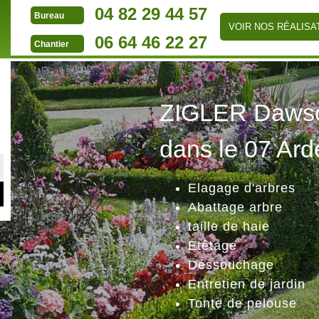
04 82 29 44 57
Bureau
VOIR NOS RÉALISA
06 64 46 22 27
Chantier
ZIGLER Dawson
dans le 07 Ard
Elagage d'arbres
Abattage arbre
taille de haie
Etêtage
Déssouchage
Entretien de jardin
Tonte de pelouse