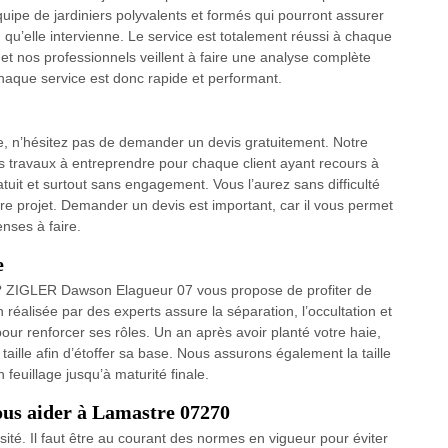
quipe de jardiniers polyvalents et formés qui pourront assurer
 qu’elle intervienne. Le service est totalement réussi à chaque
et nos professionnels veillent à faire une analyse complète
haque service est donc rapide et performant.
e, n’hésitez pas de demander un devis gratuitement. Notre
des travaux à entreprendre pour chaque client ayant recours à
atuit et surtout sans engagement. Vous l’aurez sans difficulté
e projet. Demander un devis est important, car il vous permet
enses à faire.
e
 ? ZIGLER Dawson Elagueur 07 vous propose de profiter de
n réalisée par des experts assure la séparation, l’occultation et
l pour renforcer ses rôles. Un an après avoir planté votre haie,
taille afin d’étoffer sa base. Nous assurons également la taille
 feuillage jusqu’à maturité finale.
vous aider à Lamastre 07270
sité. Il faut être au courant des normes en vigueur pour éviter