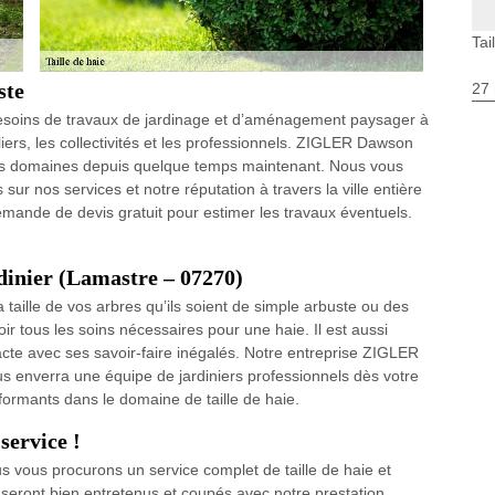
Tai
ste
27 
besoins de travaux de jardinage et d’aménagement paysager à
iers, les collectivités et les professionnels. ZIGLER Dawson
ces domaines depuis quelque temps maintenant. Nous vous
 sur nos services et notre réputation à travers la ville entière
mande de devis gratuit pour estimer les travaux éventuels.
dinier (Lamastre – 07270)
a taille de vos arbres qu’ils soient de simple arbuste ou des
oir tous les soins nécessaires pour une haie. Il est aussi
cte avec ses savoir-faire inégalés. Notre entreprise ZIGLER
 enverra une équipe de jardiniers professionnels dès votre
rmants dans le domaine de taille de haie.
service !
us vous procurons un service complet de taille de haie et
s seront bien entretenus et coupés avec notre prestation