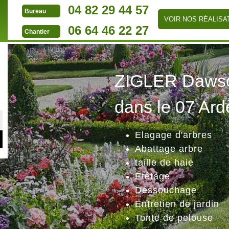
04 82 29 44 57
Bureau
VOIR NOS RÉALISA
06 64 46 22 27
Chantier
ZIGLER Dawson
dans le 07 Ard
Elagage d'arbres
Abattage arbre
taille de haie
Etêtage
Déssouchage
Entretien de jardin
Tonte de pelouse