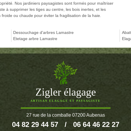
opriété. Nos jardiniers paysagistes sont formés pour maîtriser
te à supprimer les tiges au centre, les bois inertes, et les
froide ou chaude pour éviter la fragilisation de la haie.
Dessouchage d'arbres Lamastre
Abat
Etetage arbre Lamastre
Elag
Zigler élagage
ARTISAN ELAGAGE ET PAYSAGISTE
27 rue de la comballe 07200 Aubenas
04 82 29 44 57
/
06 64 46 22 27