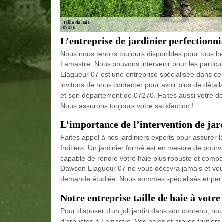
L’entreprise de jardinier perfectionni
Nous nous tenons toujours disponibles pour tous 
Lamastre. Nous pouvons intervenir pour les particul
Elagueur 07 est une entreprise spécialisée dans 
invitons de nous contacter pour avoir plus de détails
et son département de 07270. Faites aussi votre de
Nous assurons toujours votre satisfaction !
L’importance de l’intervention de jar
Faites appel à nos jardiniers experts pour assurer l
fruitiers. Un jardinier formé est en mesure de pourv
capable de rendre votre haie plus robuste et compa
Dawson Elagueur 07 ne vous décevra jamais et vous
demande étudiée. Nous sommes spécialisés et perfo
Notre entreprise taille de haie à votre 
Pour disposer d’un joli jardin dans son contenu, no
d’arbustes à Lamastre. Vos haies et arbres fruitier