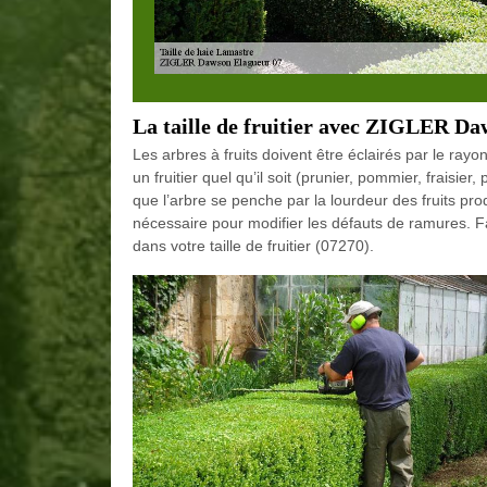
La taille de fruitier avec ZIGLER D
Les arbres à fruits doivent être éclairés par le rayo
un fruitier quel qu’il soit (prunier, pommier, fraisier
que l’arbre se penche par la lourdeur des fruits produ
nécessaire pour modifier les défauts de ramures. Fa
dans votre taille de fruitier (07270).