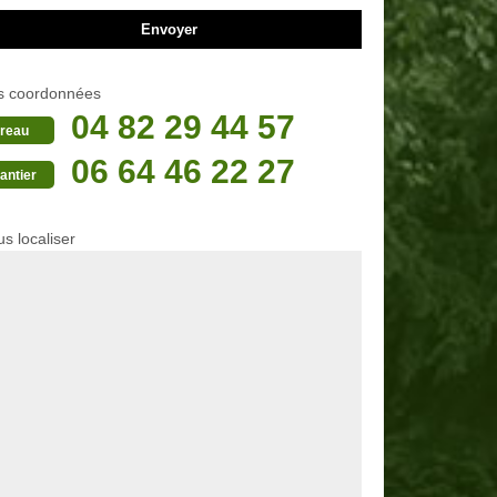
s coordonnées
04 82 29 44 57
reau
06 64 46 22 27
antier
s localiser