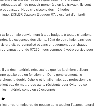
s adéquates afin de pouvoir mener à bien les travaux. Ils sont
nage et paysage. Nous choisissons des méthodes
 unique. ZIGLER Dawson Elagueur 07, c’est l’art d’un jardin
taille de haie conviennent à tous budgets à toutes situations.
ndre, les exigences des clients, l’état de votre haie, ainsi que
evis gratuit, personnalisé et sans engagement pour chaque
ons de Lamastre et de 07270, nous sommes à votre service pour
e. Il y a des matériels nécessaires que les jardiniers utilisent
bonne qualité et bien fonctionner. Donc généralement, ils
brancheur, la double échelle et le taille-haie. Les professionnels
oublient pas de mettre des gants résistants pour éviter de se
les matériels sont bien sélectionnés.
aie
fier les erreurs majeures de pousse sans toucher l’aspect naturel