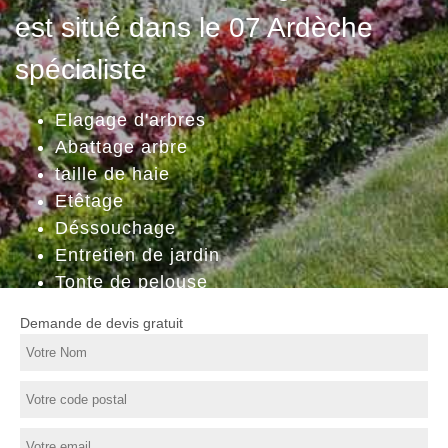
est situé dans le 07 Ardèche
spécialiste
Elagage d'arbres
Abattage arbre
taille de haie
Etêtage
Déssouchage
Entretien de jardin
Tonte de pelouse
Demande de devis gratuit