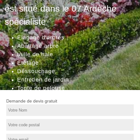
est situé dans le 07 Ardèche
spécialiste
Elagage d'arbres
Abattage arbre
taille de haie
Etêtage
Déssouchage
Entretien de jardin
Tonte de pelouse
Demande de devis gratuit