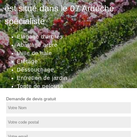
est situé dans le 07 Ardèche
spécialiste
Elagage d'arbres
Abattage arbre
taille de haie
Etêtage
Déssouchage
Entretien de jardin
Tonte de pelouse
Demande de devis gratuit